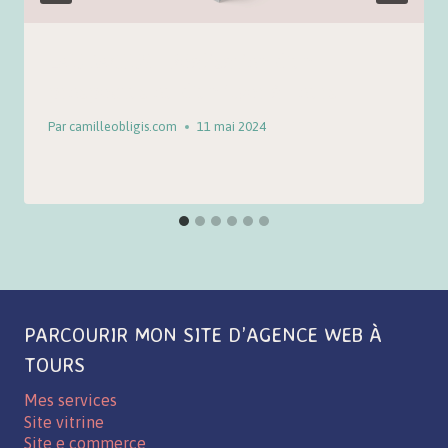
LAUDACIUS | Réalisation d’un
prospectus ou d’un flyer à Tours
Par
camilleobligis.com
11 mai 2024
PARCOURIR MON SITE D’AGENCE WEB À
TOURS
Mes services
Site vitrine
Site e commerce