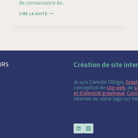
de connaissance de…
E-
LIRE LA SUITE
COMMERCE
|
RETOUCHE
ET
MONTAGE
PHOTO
POUR
LE
E-
COMMERCE
URS
Création de site inte
Je suis Camille Obligis,
Graph
conception de
site web
, de
s
et d'identité graphique
.
Cont
internet ou votre logo sur me