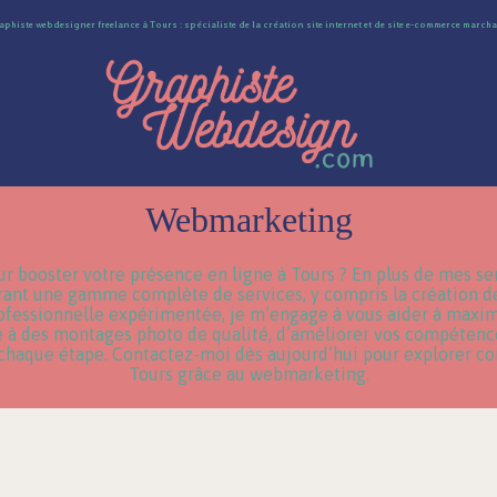
aphiste webdesigner freelance à Tours : spécialiste de la création site internet et de site e-commerce march
Webmarketing
booster votre présence en ligne à Tours ? En plus de mes ser
ffrant une gamme complète de services, y compris la création 
ofessionnelle expérimentée, je m’engage à vous aider à maximi
âce à des montages photo de qualité, d’améliorer vos compéte
 à chaque étape. Contactez-moi dès aujourd’hui pour explorer c
Tours grâce au webmarketing.