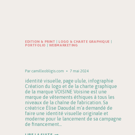
EDITION & PRINT
|
LOGO & CHARTE GRAPHIQUE
|
PORTFOLIO
|
WEBMARKETING
VOISINE | Identité visuelle &
création de logo à Tours
Par
camilleobligis.com
7 mai 2024
identité visuelle, page ulule, infographie
Création du logo et de la charte graphique
de la marque VOISINE Voisine est une
marque de vêtements éthiques à tous les
niveaux de la chaîne de fabrication. Sa
créatrice Élise Daoudal m’a demandé de
faire une identité visuelle originale et
moderne pour le lancement de sa campagne
de financement…
VOISINE
LIRE LA SUITE