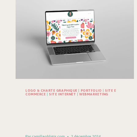
LOGO & CHARTE GRAPHIQUE
|
PORTFOLIO
|
SITE E
COMMERCE
|
SITE INTERNET
|
WEBMARKETING
Création de logo, charte
graphique et site e-commerce
à Tours : Le projet
Poussine S’habille
Par
camilleobligis.com
2 décembre 2024