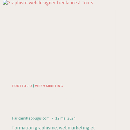
PORTFOLIO
|
WEBMARKETING
FORMATRICE | Communication
et webmarketing à Tours et en
France
Par
camilleobligis.com
12 mai 2024
Formation graphisme, webmarketing et