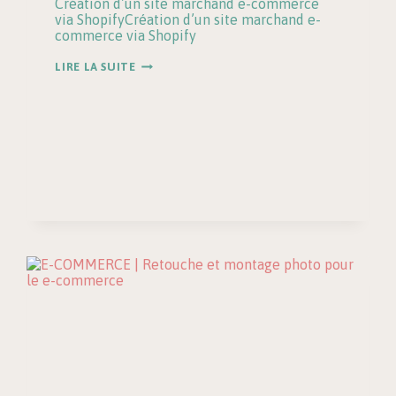
Création d’un site marchand e-commerce
via ShopifyCréation d’un site marchand e-
commerce via Shopify
ARTISTE
LIRE LA SUITE
SPORTIVE
|
CRÉATION
D’UN
SITE
MARCHAND
E
COMMERCE
VIA
SHOPIFY