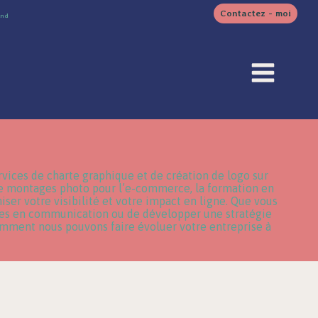
Contactez - moi
and
vices de charte graphique et de création de logo sur
de montages photo pour l’e-commerce, la formation en
ser votre visibilité et votre impact en ligne. Que vous
nces en communication ou de développer une stratégie
omment nous pouvons faire évoluer votre entreprise à