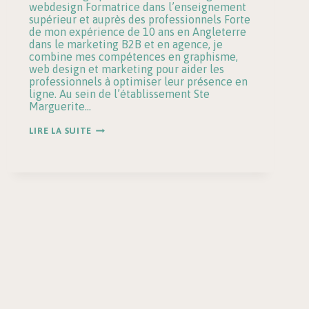
webdesign Formatrice dans l’enseignement
supérieur et auprès des professionnels Forte
de mon expérience de 10 ans en Angleterre
dans le marketing B2B et en agence, je
combine mes compétences en graphisme,
web design et marketing pour aider les
professionnels à optimiser leur présence en
ligne. Au sein de l’établissement Ste
Marguerite…
FORMATRICE
LIRE LA SUITE
|
COMMUNICATION
ET
WEBMARKETING
À
TOURS
ET
EN
FRANCE