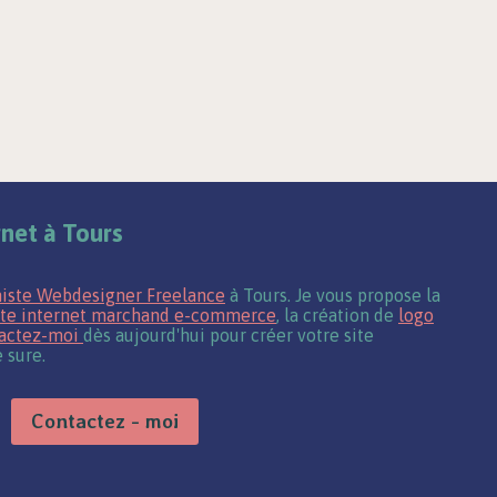
rnet à Tours
iste Webdesigner Freelance
à Tours. Je vous propose la
ite internet marchand e-commerce
, la création de
logo
actez-moi
dès aujourd'hui pour créer votre site
 sure.
Contactez - moi