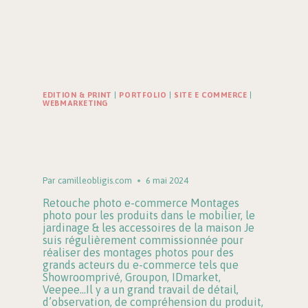
EDITION & PRINT
|
PORTFOLIO
|
SITE E COMMERCE
|
WEBMARKETING
E-COMMERCE | Retouche et
montage photo pour le e-
commerce
Par
camilleobligis.com
6 mai 2024
Retouche photo e-commerce Montages
photo pour les produits dans le mobilier, le
jardinage & les accessoires de la maison Je
suis régulièrement commissionnée pour
réaliser des montages photos pour des
grands acteurs du e-commerce tels que
Showroomprivé, Groupon, IDmarket,
Veepee…​Il y a un grand travail de détail,
d’observation, de compréhension du produit,