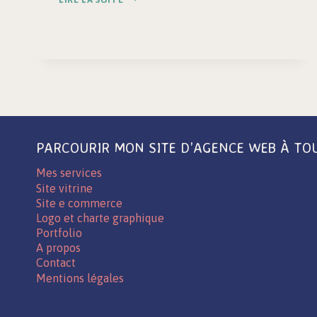
|
IDENTITÉ
VISUELLE
&
CRÉATION
DE
LOGO
À
TOURS
PARCOURIR MON SITE D’AGENCE WEB À TO
Mes services
Site vitrine
Site e commerce
Logo et charte graphique
Portfolio
A propos
Contact
Mentions légales