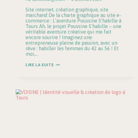
Site internet, création graphique, site
marchand De la charte graphique au site e-
commerce : L’aventure Poussine S’habille à
Tours Ah, le projet Poussine S’habille – une
véritable aventure créative qui me fait
encore sourire ! Imaginez une
entrepreneuse pleine de passion, avec un
rêve : habiller les femmes du 42 au 56 ! Et
moi,…
CRÉATION
LIRE LA SUITE
DE LOGO,
CHARTE
GRAPHIQUE
ET SITE
E-
COMMERCE
À
TOURS
: LE
PROJET
POUSSINE S’HABILLE