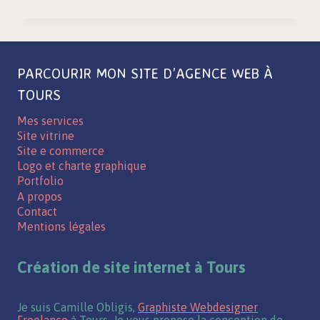
|
CHARTE
GRAPHIQUE,
LOGO
ET
PACKAGING
PARCOURIR MON SITE D’AGENCE WEB À
TOURS
Mes services
Site vitrine
Site e commerce
Logo et charte graphique
Portfolio
A propos
Contact
Mentions légales
Création de site internet à Tours
Je suis Camille Obligis,
Graphiste Webdesigner
Freelance
à Tours. Je vous propose la conception de